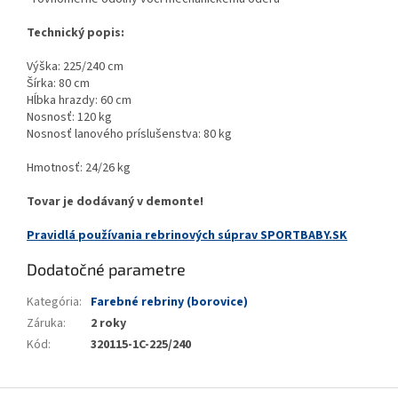
Technický popis:
Výška: 225/240 cm
Šírka: 80 cm
Hĺbka hrazdy: 60 cm
Nosnosť: 120 kg
Nosnosť lanového príslušenstva: 80 kg
Hmotnosť: 24/26 kg
Tovar je dodávaný v demonte!
Pravidlá používania rebrinových súprav SPORTBABY.SK
Dodatočné parametre
Kategória
:
Farebné rebriny (borovice)
Záruka
:
2 roky
Kód
:
320115-1С-225/240
Z