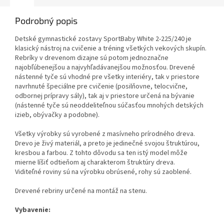
Podrobný popis
Detské gymnastické zostavy SportBaby White 2-225/240 je
klasický nástroj na cvičenie a tréning všetkých vekových skupín.
Rebríky v drevenom dizajne sú potom jednoznačne
najobľúbenejšou a najvyhľadávanejšou možnosťou. Drevené
nástenné tyče sú vhodné pre všetky interiéry, tak v priestore
navrhnuté špeciálne pre cvičenie (posilňovne, telocvične,
odbornej prípravy sály), tak aj v priestore určená na bývanie
(nástenné tyče sú neoddeliteľnou súčasťou mnohých detských
izieb, obývačky a podobne).
Všetky výrobky sú vyrobené z masívneho prírodného dreva.
Drevo je živý materiál, a preto je jedinečné svojou štruktúrou,
kresbou a farbou. Z tohto dôvodu sa ten istý model môže
mierne líšiť odtieňom aj charakterom štruktúry dreva.
Viditeľné roviny sú na výrobku obrúsené, rohy sú zaoblené.
Drevené rebriny určené na montáž na stenu.
Vybavenie: