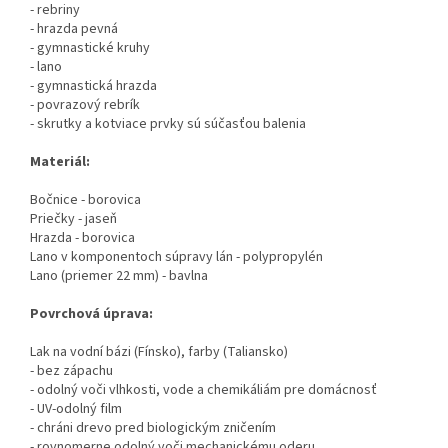
- rebriny
- hrazda pevná
- gymnastické kruhy
- lano
- gymnastická hrazda
- povrazový rebrík
- skrutky a kotviace prvky sú súčasťou balenia
Materiál:
Bočnice - borovica
Priečky - jaseň
Hrazda - borovica
Lano v komponentoch súpravy lán - polypropylén
Lano (priemer 22 mm) - bavlna
Povrchová úprava:
Lak na vodní bázi (Fínsko), farby (Taliansko)
- bez zápachu
- odolný voči vlhkosti, vode a chemikáliám pre domácnosť
- UV-odolný film
- chráni drevo pred biologickým zničením
- rovnomerne odolný voči mechanickému oderu