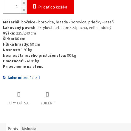
Pridať do košíka
Materiál:
bočnice -
borovica
, hrazda -
borovica
, priečky - jaseň
Lakovaný povrch:
akrylová farba, bez zápachu, veľmi odolný
Výška:
225/240 cm
Šírka:
80 cm
Hĺbka hrazdy
: 60 cm
Nosnosť:
120 kg
Nosnosť lanového príslušenstva:
80 kg
Hmotnosť:
24/26 kg
Pripevnenie na stenu
Detailné informácie
OPÝTAŤ SA
ZDIEĽAŤ
Popis
Diskusia