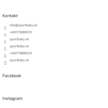
á
p
ä
Kontakt
t
info
@
sportbaby.sk
i
e
+420776888529
sportbaby.sk
sportbaby.sk
+420776888529
sportbaby.sk
Facebook
Instagram