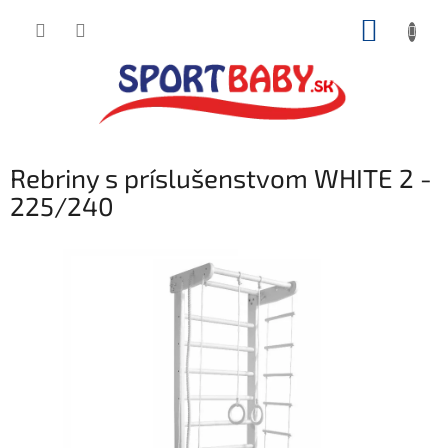
Prejsť
NÁKUP
na
obsah
KOŠÍK
Rebriny s príslušenstvom WHITE 2 -
225/240