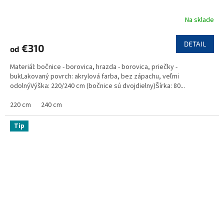
Na sklade
DETAIL
€310
od
Materiál: bočnice - borovica, hrazda - borovica, priečky -
bukLakovaný povrch: akrylová farba, bez zápachu, veľmi
odolnýVýška: 220/240 cm (bočnice sú dvojdielny)Šírka: 80...
220 cm
240 cm
Tip