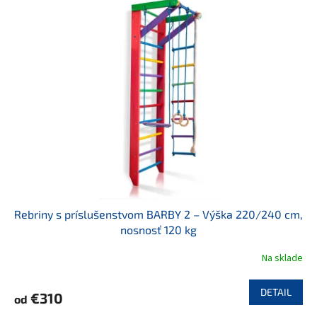
p
i
s
p
r
o
d
u
k
t
o
v
Rebriny s príslušenstvom BARBY 2 – Výška 220/240 cm,
nosnosť 120 kg
Na sklade
DETAIL
€310
od