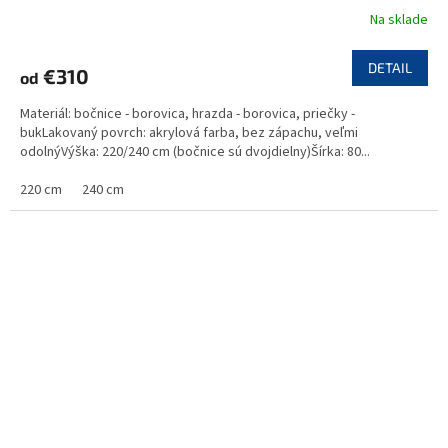
Na sklade
DETAIL
€310
od
Materiál: bočnice - borovica, hrazda - borovica, priečky -
bukLakovaný povrch: akrylová farba, bez zápachu, veľmi
odolnýVýška: 220/240 cm (bočnice sú dvojdielny)Šírka: 80...
220 cm
240 cm