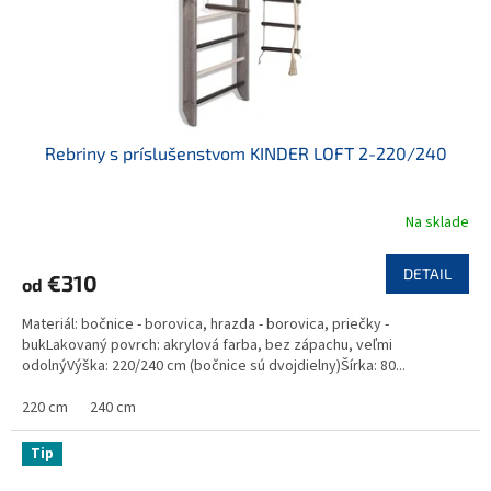
Rebriny s príslušenstvom KINDER LOFT 2-220/240
Na sklade
DETAIL
€310
od
Materiál: bočnice - borovica, hrazda - borovica, priečky -
bukLakovaný povrch: akrylová farba, bez zápachu, veľmi
odolnýVýška: 220/240 cm (bočnice sú dvojdielny)Šírka: 80...
220 cm
240 cm
Tip