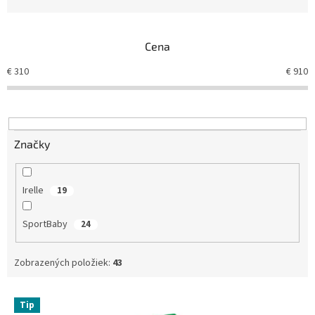
n
i
e
Cena
p
r
€
310
€
910
o
d
u
k
t
Značky
o
v
Irelle
19
SportBaby
24
Zobrazených položiek:
43
V
Tip
ý