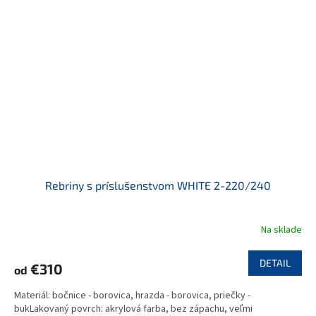
Rebriny s príslušenstvom WHITE 2-220/240
Na sklade
DETAIL
€310
od
Materiál: bočnice - borovica, hrazda - borovica, priečky -
bukLakovaný povrch: akrylová farba, bez zápachu, veľmi