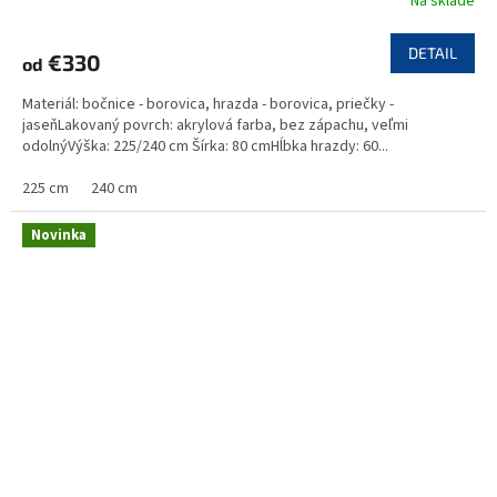
Na sklade
DETAIL
€330
od
Materiál: bočnice - borovica, hrazda - borovica, priečky -
jaseňLakovaný povrch: akrylová farba, bez zápachu, veľmi
odolnýVýška: 225/240 cm Šírka: 80 cmHĺbka hrazdy: 60...
225 cm
240 cm
Novinka