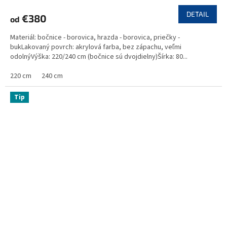
DETAIL
€380
od
Materiál: bočnice - borovica, hrazda - borovica, priečky -
bukLakovaný povrch: akrylová farba, bez zápachu, veľmi
odolnýVýška: 220/240 cm (bočnice sú dvojdielny)Šírka: 80...
220 cm
240 cm
Tip