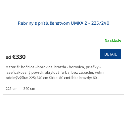
Rebriny s príslušenstvom UMKA 2 - 225/240
Na sklade
DETAIL
€330
od
Materiál: bočnice - borovica, hrazda - borovica, priečky -
jaseňLakovaný povrch: akrylová farba, bez zápachu, veľmi
odolnýVýška: 225/240 cm Šírka: 80 cmHĺbka hrazdy: 60...
225 cm
240 cm