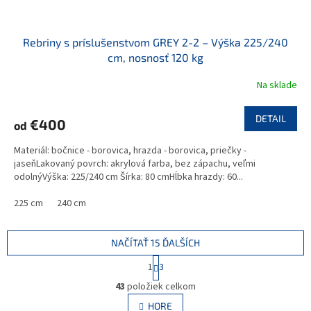
Rebriny s príslušenstvom GREY 2-2 – Výška 225/240
cm, nosnosť 120 kg
Na sklade
DETAIL
€400
od
Materiál: bočnice - borovica, hrazda - borovica, priečky -
jaseňLakovaný povrch: akrylová farba, bez zápachu, veľmi
odolnýVýška: 225/240 cm Šírka: 80 cmHĺbka hrazdy: 60...
225 cm
240 cm
NAČÍTAŤ 15 ĎALŠÍCH
S
1
3
t
O
r
43
položiek celkom
v
á
l
HORE
n