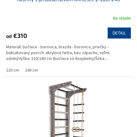
Na sklade
DETAIL
€310
od
Materiál: bočnice - borovica, hrazda - borovica, priečky -
bukLakovaný povrch: akrylová farba, bez zápachu, veľmi
odolnýVýška: 220/240 cm (bočnice sú dvojdielny)Šírka:...
220 cm
240 cm