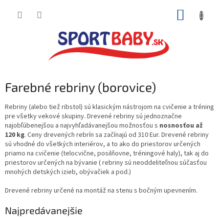
Prejsť
NÁKUP
na
obsah
KOŠÍK
Farebné rebriny (borovice)
Rebriny (alebo tiež ribstol) sú klasickým nástrojom na cvičenie a tréning
pre všetky vekové skupiny. Drevené rebriny sú jednoznačne
najobľúbenejšou a najvyhľadávanejšou možnosťou s
nosnosťou až
120 kg
. Ceny drevených rebrín sa začínajú od 310 Eur. Drevené rebriny
sú vhodné do všetkých interiérov, a to ako do priestorov určených
priamo na cvičenie (telocvične, posilňovne, tréningové haly), tak aj do
priestorov určených na bývanie ( rebriny sú neoddeliteľnou súčasťou
mnohých detských izieb, obývačiek a pod.)
Drevené rebriny určené na montáž na stenu s bočným upevnením.
Najpredávanejšie