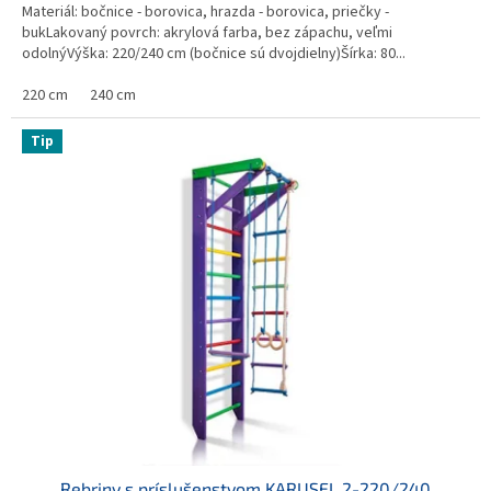
Materiál: bočnice - borovica, hrazda - borovica, priečky -
bukLakovaný povrch: akrylová farba, bez zápachu, veľmi
odolnýVýška: 220/240 cm (bočnice sú dvojdielny)Šírka: 80...
220 cm
240 cm
Tip
Rebriny s príslušenstvom KARUSEL 2-220/240