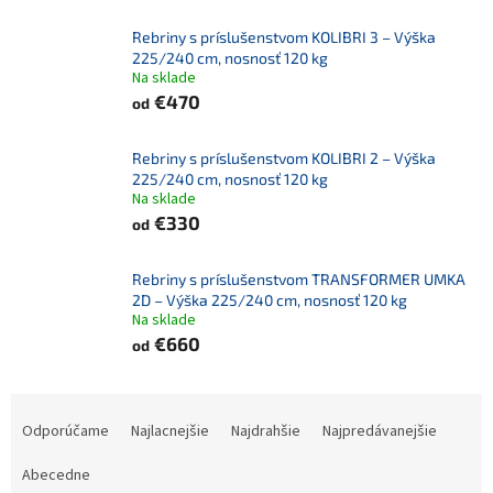
Rebriny s príslušenstvom KOLIBRI 3 – Výška
225/240 cm, nosnosť 120 kg
Na sklade
€470
od
Rebriny s príslušenstvom KOLIBRI 2 – Výška
225/240 cm, nosnosť 120 kg
Na sklade
€330
od
Rebriny s príslušenstvom TRANSFORMER UMKA
2D – Výška 225/240 cm, nosnosť 120 kg
Na sklade
€660
od
R
a
Odporúčame
Najlacnejšie
Najdrahšie
Najpredávanejšie
d
e
Abecedne