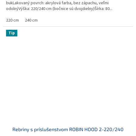
bukLakovaný povrch: akrylová farba, bez zápachu, veľmi
odolnýVýška: 220/240 cm (bočnice sú dvojdielny)Šírka: 80...
220 cm
240 cm
Tip
Rebriny s príslušenstvom ROBIN HOOD 2-220/240