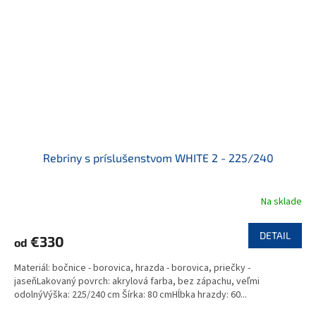
Rebriny s príslušenstvom WHITE 2 - 225/240
Na sklade
DETAIL
€330
od
Materiál: bočnice - borovica, hrazda - borovica, priečky -
jaseňLakovaný povrch: akrylová farba, bez zápachu, veľmi
odolnýVýška: 225/240 cm Šírka: 80 cmHĺbka hrazdy: 60...