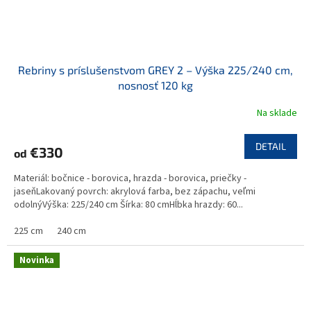
Rebriny s príslušenstvom GREY 2 – Výška 225/240 cm,
nosnosť 120 kg
Na sklade
DETAIL
€330
od
Materiál: bočnice - borovica, hrazda - borovica, priečky -
jaseňLakovaný povrch: akrylová farba, bez zápachu, veľmi
odolnýVýška: 225/240 cm Šírka: 80 cmHĺbka hrazdy: 60...
225 cm
240 cm
Novinka