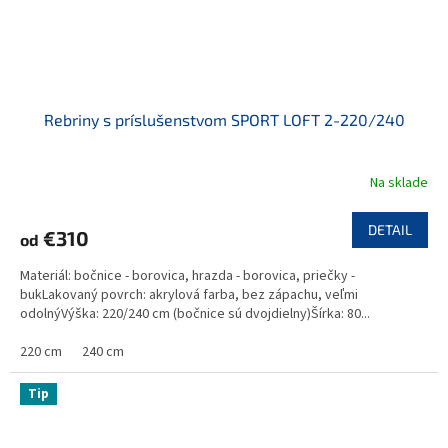
Rebriny s príslušenstvom SPORT LOFT 2-220/240
Na sklade
DETAIL
€310
od
Materiál: bočnice - borovica, hrazda - borovica, priečky -
bukLakovaný povrch: akrylová farba, bez zápachu, veľmi
odolnýVýška: 220/240 cm (bočnice sú dvojdielny)Šírka: 80...
220 cm
240 cm
Tip