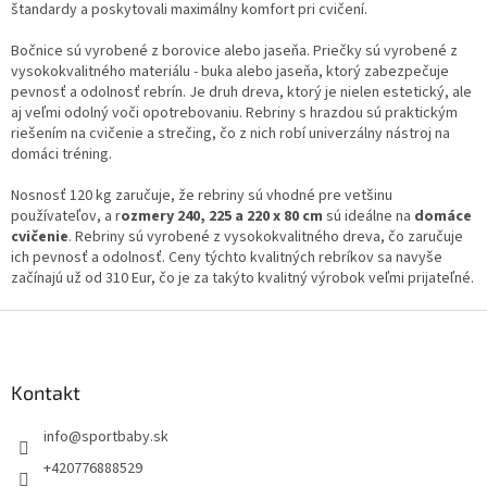
štandardy a poskytovali maximálny komfort pri cvičení.
Bočnice sú vyrobené z borovice alebo jaseňa. Priečky sú vyrobené z
vysokokvalitného materiálu - buka alebo jaseňa, ktorý zabezpečuje
pevnosť a odolnosť rebrín. Je druh dreva, ktorý je nielen estetický, ale
aj veľmi odolný voči opotrebovaniu. Rebriny s hrazdou sú praktickým
riešením na cvičenie a strečing, čo z nich robí univerzálny nástroj na
domáci tréning.
Nosnosť 120 kg zaručuje, že rebriny sú vhodné pre vetšinu
používateľov, a r
ozmery 240, 225 a 220 x 80 cm
sú ideálne na
domáce
cvičenie
. Rebriny sú vyrobené z vysokokvalitného dreva, čo zaručuje
ich pevnosť a odolnosť. Ceny týchto kvalitných rebríkov sa navyše
začínajú už od 310 Eur, čo je za takýto kvalitný výrobok veľmi prijateľné.
Z
á
p
ä
Kontakt
t
info
@
sportbaby.sk
i
e
+420776888529