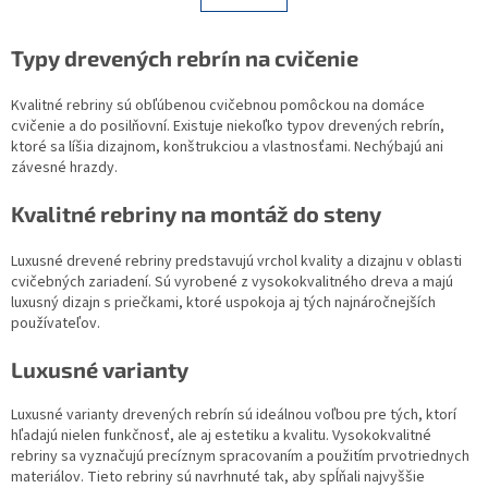
á
k
d
o
v
a
Typy drevených rebrín na cvičenie
a
c
n
i
Kvalitné rebriny sú obľúbenou cvičebnou pomôckou na domáce
i
e
e
cvičenie a do posilňovní. Existuje niekoľko typov drevených rebrín,
p
ktoré sa líšia dizajnom, konštrukciou a vlastnosťami. Nechýbajú ani
r
závesné hrazdy.
v
k
Kvalitné rebriny na montáž do steny
y
v
ý
Luxusné drevené rebriny predstavujú vrchol kvality a dizajnu v oblasti
p
cvičebných zariadení. Sú vyrobené z vysokokvalitného dreva a majú
i
luxusný dizajn s priečkami, ktoré uspokoja aj tých najnáročnejších
s
používateľov.
u
Luxusné varianty
Luxusné varianty drevených rebrín sú ideálnou voľbou pre tých, ktorí
hľadajú nielen funkčnosť, ale aj estetiku a kvalitu. Vysokokvalitné
rebriny sa vyznačujú precíznym spracovaním a použitím prvotriednych
materiálov. Tieto rebriny sú navrhnuté tak, aby spĺňali najvyššie