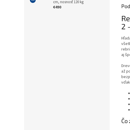
cm, nosnosť 120 kg
Pod
€490
Re
2 
Hľad
všet
rebr
aj šp
Dre
až po
bezp
vďak
Čo 