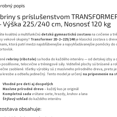
robný popis
briny s príslušenstvom TRANSFORME
– Výška 225/240 cm, Nosnosť 120 kg
áte kvalitnú a multifunkčnú
detskú gymnastickú zostavu
na cvičenie a tr
ky vekové skupiny?
Transformer 2D-2–225/240
je klasická zostava s dre
inami, ktorá patrí medzi najobľúbenejšie a najvyhľadávanejšie pomôcky do
ortovísk.
vené
rebriny (ribstole)
sa hodia do každého interiéru — od detskej izby a
 posilňovne, telocvične a tréningové sály. Viditeľné plochy sú brúsené a r
ečne zaoblené. Všetky výrobky sú z masívneho prírodného dreva, preto je
a kresbe a odtieňu jedinečný. Tento model je určený
na pripevnenie na s
Vhodné pre deti aj dospelých
Masívne prírodné drevo
– každý kus je originál
Kompletná sada
vrátane siete, hrazdy, kruhov a lana
Štýlový vzhľad
do každého interiéru
zostava obsahuje: