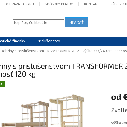
DOPRAVA TOVARU
SPÔSOBY PLATBY
KONTAKT
VŠEOBEC
HĽADAŤ
stické žínenky
Príslušenstvo
Rebriny s príslušenstvom TRANSFORMER 2D-2 – Výška 225/240 cm, nosnos
riny s príslušenstvom TRANSFORMER 
nosť 120 kg
ka
od
Jednotk
Zvoľte
cena:
Výška ko