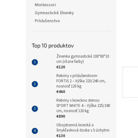
Montessori
Gymnastické žínenky
Príslušenstvo
Top 10 produktov
Žinenka gymnastická 100*80*10
cm (rôzne farby)
€120
Rebriny s príslušenstvom
FORTIS 2 – Výška 225/240 cm,
nosnosť 120 kg
€460
Rebriny s lezeckou stenou
SPORT WHITE 4 – Výška 225/240
cm, nosnosť 120 kg
€890
Obojstranná lezecká a
šmykľavková doska s 5 úchytmi
€130