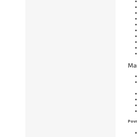
Mat
Povr