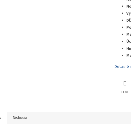
No
Vý
Dĺ
Po
Ma
Úc
Hm
Mo
Detailné 
TLAČ
s
Diskusia