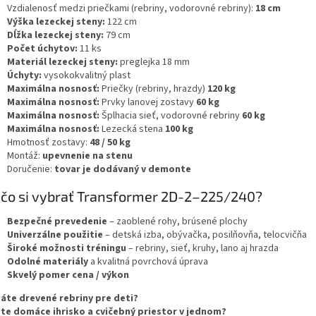
Vzdialenosť medzi priečkami (rebriny, vodorovné rebriny):
18 cm
Výška lezeckej steny:
122 cm
Dĺžka lezeckej steny:
79 cm
Počet úchytov:
11 ks
Materiál lezeckej steny:
preglejka 18 mm
Úchyty:
vysokokvalitný plast
Maximálna nosnosť:
Priečky (rebriny, hrazdy)
120 kg
Maximálna nosnosť:
Prvky lanovej zostavy
60 kg
Maximálna nosnosť:
Šplhacia sieť, vodorovné rebriny
60 kg
Maximálna nosnosť:
Lezecká stena
100 kg
Hmotnosť zostavy:
48 / 50 kg
Montáž:
upevnenie na stenu
Doručenie:
tovar je dodávaný v demonte
čo si vybrať Transformer 2D-2–225/240?
Bezpečné prevedenie
– zaoblené rohy, brúsené plochy
Univerzálne použitie
– detská izba, obývačka, posilňovňa, telocvičňa
Široké možnosti tréningu
– rebriny, sieť, kruhy, lano aj hrazda
Odolné materiály
a kvalitná povrchová úprava
Skvelý pomer cena / výkon
áte drevené rebriny pre deti?
te domáce ihrisko a cvičebný priestor v jednom?