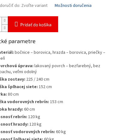
oručiť do:
Zvoľte variant
Možnosti doručenia
Pridať do košíka
cké parametre
teriál:
bočnice – borovica, hrazda – borovica, priečky –
seň
vrchová úprava:
lakovaný povrch – bezfarebný, bez
pachu, veľmi odolný
ška zostavy:
225 / 240 cm
ška šplhacej siete:
152 cm
rka:
80 cm
žka vodorovných rebrín:
153 cm
bka hrazdy:
60 cm
snosť rebrín:
120 kg
snosť hrazdy:
120 kg
snosť vodorovných rebrín:
60 kg
snosť šplhacej siete:
60 kg