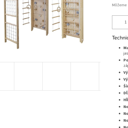
Môžeme d
Techni
Ma
ja
Po
zá
Vý
Vý
Ší
Dĺ
Hĺ
No
No
No
No