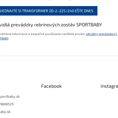
BJEDNAJTE SI TRANSFORMER 2D-2–225/240 EŠTE DNES
vidlá prevádzky rebrinových zostáv SPORTBABY
odrobné informácie a bezpečné používanie navštívte prosím
oficiálny prevádzkový
TBABY
.
Facebook
Instagr
sportbaby.sk
76888529
aby.sk