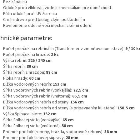
Bez zápachu
Odolné proti vlhkosti, vode a chemikáliám pre domácnosť
Fólia odolná proti UV žiareniu
Chráni drevo pred biologickým poškodením
Rovnomerne odolné voči mechanickému oderu
hnické parametre:
Počet priečok na rebrinách (Transformer v zmontovanom stave):
9 / 10 k
Počet priečok na hrazde:
2 ks
Výška rebrín:
225 / 240 cm
Šírka rebrín:
80 cm
Šírka rebrín s hrazdou:
87 cm
Hĺbka hrazdy:
60 cm
Dĺžka vodorovných rebrín:
153 cm
Šírka vodorovných rebrín (vonkajšia):
72,5 cm
Šírka vodorovných rebrín (vnútorná):
65,5 cm
Dĺžka vodorovných rebrín od steny:
156 cm
Dĺžka vodorovných rebrín od steny (s pripevnením ku stene):
158,5 cm
Výška šplhacej siete:
152 cm
Šírka šplhacej siete (vonkajšia):
65 cm
Šírka šplhacej siete (vnútorná):
58 cm
Priemer priečok (rebriny, hrazda, vodorovné rebriny):
38 mm
Priemer priečok lanovej súpravy:
28 mm