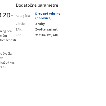
Dodatočné parametre
R 2D-
Drevené rebriny
Kategória
:
(borovice)
Záruka
:
2 roky
EAN
:
Zvoľte variant
éning pre
Kód
:
210107-225/240
venými
 domácností
 obývačky
ohy
 každý kus
tenu
.