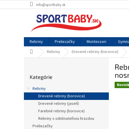
Prejsť
info@sportbaby.sk
na
obsah
Rebriny
Preliezačky
Montessori
Gymna
Domov
Rebriny
Drevené rebriny (borovice)
B
Reb
o
Preskočiť
č
nos
Kategórie
kategórie
n
Novin
ý
Rebriny
p
Drevené rebriny (borovice)
a
Drevené rebriny (jaseň)
n
e
Farebné rebriny (borovice)
l
Rebriny s odnímateľnou hrazdou
Preliezačky