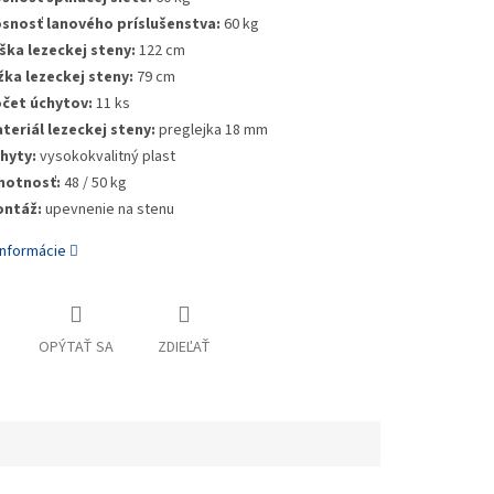
snosť lanového príslušenstva:
60 kg
ška lezeckej steny:
122 cm
žka lezeckej steny:
79 cm
čet úchytov:
11 ks
teriál lezeckej steny:
preglejka 18 mm
hyty:
vysokokvalitný plast
otnosť:
48 / 50 kg
ntáž:
upevnenie na stenu
informácie
OPÝTAŤ SA
ZDIEĽAŤ