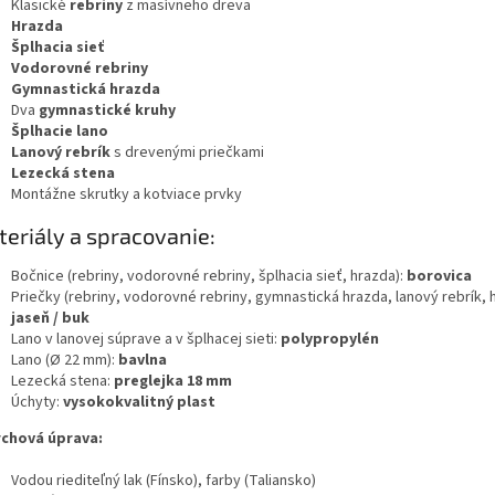
Klasické
rebriny
z masívneho dreva
Hrazda
Šplhacia sieť
Vodorovné rebriny
Gymnastická hrazda
Dva
gymnastické kruhy
Šplhacie lano
Lanový rebrík
s drevenými priečkami
Lezecká stena
Montážne skrutky a kotviace prvky
eriály a spracovanie:
Bočnice (rebriny, vodorovné rebriny, šplhacia sieť, hrazda):
borovica
Priečky (rebriny, vodorovné rebriny, gymnastická hrazda, lanový rebrík, 
jaseň / buk
Lano v lanovej súprave a v šplhacej sieti:
polypropylén
Lano (Ø 22 mm):
bavlna
Lezecká stena:
preglejka 18 mm
Úchyty:
vysokokvalitný plast
chová úprava:
Vodou riediteľný lak (Fínsko), farby (Taliansko)