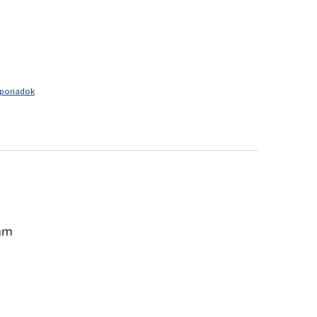
 poriadok
am