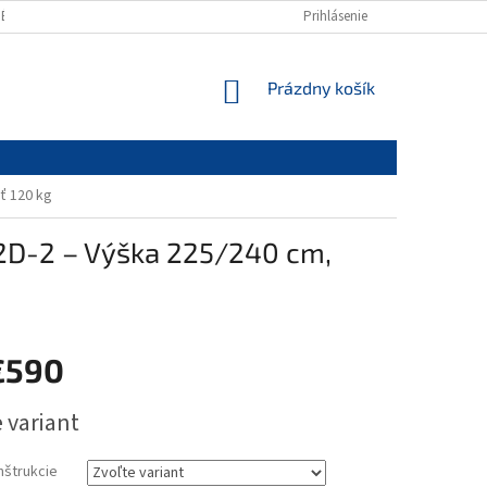
NÉ OBCHODNÉ PODMIENKY
OCHRANA OSOBNÝCH ÚDAJOV
Prihlásenie
REKLAMÁC
NÁKUPNÝ
Prázdny košík
KOŠÍK
ť 120 kg
2D-2 – Výška 225/240 cm,
€590
ová
 variant
nštrukcie