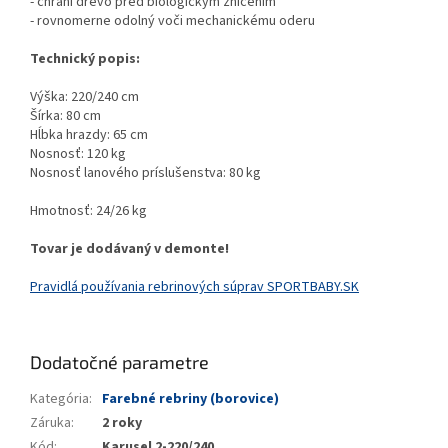
- chráni drevo pred biologickým zničením
- rovnomerne odolný voči mechanickému oderu
Technický popis:
Výška: 220/240 cm
Šírka: 80 cm
Hĺbka hrazdy: 65 cm
Nosnosť: 120 kg
Nosnosť lanového príslušenstva: 80 kg
Hmotnosť: 24/26 kg
Tovar je dodávaný v demonte!
Pravidlá používania rebrinových súprav SPORTBABY.SK
Dodatočné parametre
Kategória
:
Farebné rebriny (borovice)
Záruka
:
2 roky
Kód
:
Karusel 2-220/240