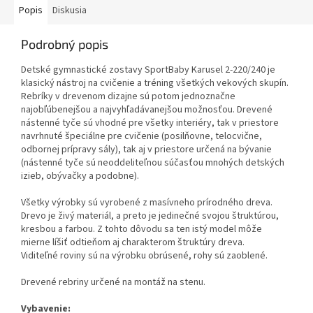
Popis
Diskusia
Podrobný popis
Detské gymnastické zostavy SportBaby Karusel 2-220/240 je
klasický nástroj na cvičenie a tréning všetkých vekových skupín.
Rebríky v drevenom dizajne sú potom jednoznačne
najobľúbenejšou a najvyhľadávanejšou možnosťou. Drevené
nástenné tyče sú vhodné pre všetky interiéry, tak v priestore
navrhnuté špeciálne pre cvičenie (posilňovne, telocvične,
odbornej prípravy sály), tak aj v priestore určená na bývanie
(nástenné tyče sú neoddeliteľnou súčasťou mnohých detských
izieb, obývačky a podobne).
Všetky výrobky sú vyrobené z masívneho prírodného dreva.
Drevo je živý materiál, a preto je jedinečné svojou štruktúrou,
kresbou a farbou. Z tohto dôvodu sa ten istý model môže
mierne líšiť odtieňom aj charakterom štruktúry dreva.
Viditeľné roviny sú na výrobku obrúsené, rohy sú zaoblené.
Drevené rebriny určené na montáž na stenu.
Vybavenie: