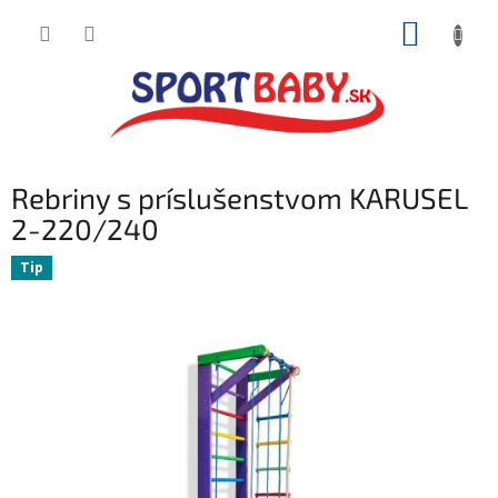
Prejsť
NÁKUP
na
obsah
KOŠÍK
Rebriny s príslušenstvom KARUSEL
2-220/240
Tip