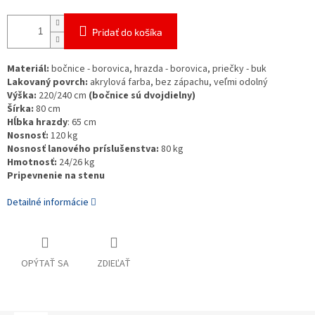
Pridať do košíka
Materiál:
bočnice - borovica, hrazda - borovica, priečky - buk
Lakovaný povrch:
akrylová farba, bez zápachu, veľmi odolný
Výška:
220/240 cm
(bočnice sú dvojdielny)
Šírka:
80 cm
Hĺbka hrazdy
: 65 cm
Nosnosť:
120 kg
Nosnosť lanového príslušenstva:
80 kg
Hmotnosť:
24/26 kg
Pripevnenie na stenu
Detailné informácie
OPÝTAŤ SA
ZDIEĽAŤ