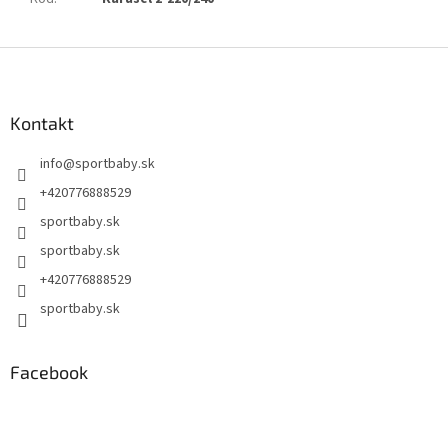
Z
á
p
ä
Kontakt
t
info
@
sportbaby.sk
i
e
+420776888529
sportbaby.sk
sportbaby.sk
+420776888529
sportbaby.sk
Facebook