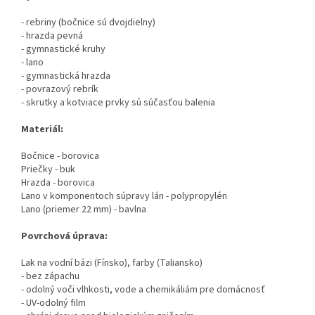
- rebriny (bočnice sú dvojdielny)
- hrazda pevná
- gymnastické kruhy
- lano
- gymnastická hrazda
- povrazový rebrík
- skrutky a kotviace prvky sú súčasťou balenia
Materiál:
Bočnice - borovica
Priečky - buk
Hrazda - borovica
Lano v komponentoch súpravy lán - polypropylén
Lano (priemer 22 mm) - bavlna
Povrchová úprava:
Lak na vodní bázi (Fínsko), farby (Taliansko)
- bez zápachu
- odolný voči vlhkosti, vode a chemikáliám pre domácnosť
- UV-odolný film