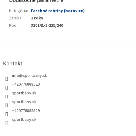
Kategória
:
Farebné rebriny (borovice)
Záruka
:
2 roky
Kód
:
320141-2-225/240
Z
á
p
ä
Kontakt
t
info
@
sportbaby.sk
i
e
+420776888529
sportbaby.sk
sportbaby.sk
+420776888529
sportbaby.sk