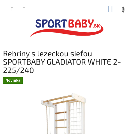
Prejsť
NÁKUP
na
obsah
KOŠÍK
Rebriny s lezeckou sieťou
SPORTBABY GLADIATOR WHITE 2-
225/240
Novinka