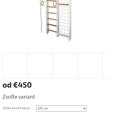
od
€450
Jednotková
Zvoľte variant
cena:
Výška konštrukcie