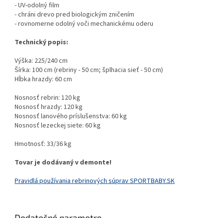
- UV-odolný film
- chráni drevo pred biologickým zničením
- rovnomerne odolný voči mechanickému oderu
Technický popis:
Výška: 225/240 cm
Šírka: 100 cm (rebriny - 50 cm; šplhacia sieť - 50 cm)
Hĺbka hrazdy: 60 cm
Nosnosť rebrin: 120 kg
Nosnosť hrazdy: 120 kg
Nosnosť lanového príslušenstva: 60 kg
Nosnosť lezeckej siete: 60 kg
Hmotnosť: 33/36 kg
Tovar je dodávaný v demonte!
Pravidlá používania rebrinových súprav SPORTBABY.SK
Dodatočné parametre