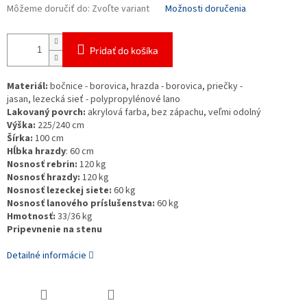
Môžeme doručiť do:
Zvoľte variant
Možnosti doručenia
Pridať do košíka
Materiál:
bočnice - borovica, hrazda - borovica, priečky -
jasan, lezecká sieť - polypropylénové lano
Lakovaný povrch:
akrylová farba, bez zápachu, veľmi odolný
Výška:
225/240 cm
Šírka:
100 cm
Hĺbka hrazdy
: 60 cm
Nosnosť rebrin:
120 kg
Nosnosť hrazdy:
120 kg
Nosnosť lezeckej siete:
60 kg
Nosnosť lanového príslušenstva:
60 kg
Hmotnosť:
33/36 kg
Pripevnenie na stenu
Detailné informácie