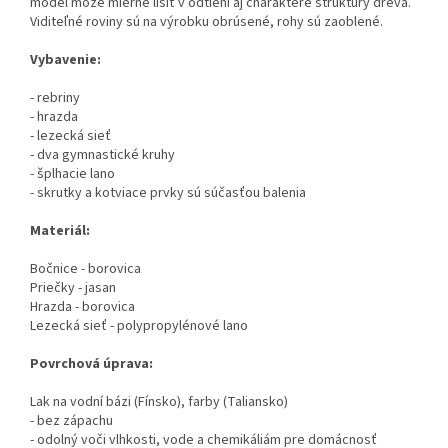
model môže mierne líšiť v odtieni aj charaktere štruktúry dreva.
Viditeľné roviny sú na výrobku obrúsené, rohy sú zaoblené.
Vybavenie:
- rebriny
- hrazda
- lezecká sieť
- dva gymnastické kruhy
- šplhacie lano
- skrutky a kotviace prvky sú súčasťou balenia
Materiál:
Bočnice - borovica
Priečky - jasan
Hrazda - borovica
Lezecká sieť - polypropylénové lano
Povrchová úprava:
Lak na vodní bázi (Fínsko), farby (Taliansko)
- bez zápachu
- odolný voči vlhkosti, vode a chemikáliám pre domácnosť