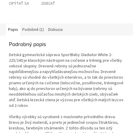
OPÝTAŤ SA
ZDIEĽAŤ
Popis
Podobné (1)
Diskusia
Podrobný popis
Detská gymnastická súprava SportBaby Gladiator White 2-
225/240 je klasickým nástrojom na cvičenie a tréning pre všetky
vekové skupiny. Drevené rebriny sú jednoznačne
najobľúbenejšou a najvyhľadávanejšou možnosťou. Drevené
rebriny sú vhodné do všetkých interiérov, a to tak do priestorov
priamo určených na cvičenie (telocvične, posilňovne, tréningové
haly), ako aj do priestorov určených na bývanie (rebriny sú
neoddeliteľnou súčasťou mnohých detských izieb, obývačiek
atď. Detská lezecká stena je výzvou pre všetkých malých lezcov
od 2 rokov.
Všetky výrobky sú vyrobené z masívneho prírodného dreva.
Drevo je živý materiál, a preto je jedinečné svojou štruktúrou,
kresbou, farebným stvárnením. Z tohto dôvodu sa ten istý