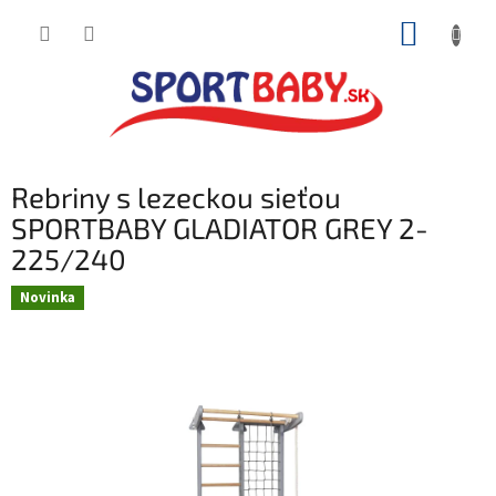
Prejsť
NÁKUP
na
obsah
KOŠÍK
Rebriny s lezeckou sieťou
SPORTBABY GLADIATOR GREY 2-
225/240
Novinka