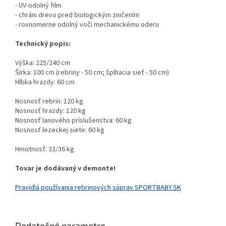
- UV-odolný film
- chráni drevo pred biologickým zničením
- rovnomerne odolný voči mechanickému oderu
Technický popis:
Výška: 225/240 cm
Šírka: 100 cm (rebriny - 50 cm; šplhacia sieť - 50 cm)
Hĺbka hrazdy: 60 cm
Nosnosť rebrin: 120 kg
Nosnosť hrazdy: 120 kg
Nosnosť lanového príslušenstva: 60 kg
Nosnosť lezeckej siete: 60 kg
Hmotnosť: 33/36 kg
Tovar je dodávaný v demonte!
Pravidlá používania rebrinových súprav SPORTBABY.SK
Dodatočné parametre