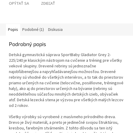
OPÝTAŤ SA
ZDIEĽAŤ
Popis
Podobné (1)
Diskusia
Podrobný popis
Detská gymnastická súprava SportBaby Gladiator Grey 2-
225/240 je klasickým nástrojom na cvičenie a tréning pre všetky
vekové skupiny. Drevené rebriny sú jednoznačne
najobľúbenejšou a najvyhľadávanejšou možnosťou. Drevené
rebriny sú vhodné do všetkých interiérov, a to tak do priestorov
priamo určených na cvičenie (telocvične, posilňovne, tréningové
haly), ako aj do priestorov určených na bývanie (rebriny sú
neoddeliteľnou súčasťou mnohých detských izieb, obývačiek
atď. Detská lezecká stena je výzvou pre všetkých malých lezcov
od 2 rokov.
Všetky výrobky sú vyrobené z masívneho prírodného dreva.
Drevo je živý materiál, a preto je jedinečné svojou štruktúrou,
kresbou, farebným stvárnením. Z tohto dôvodu sa ten istý