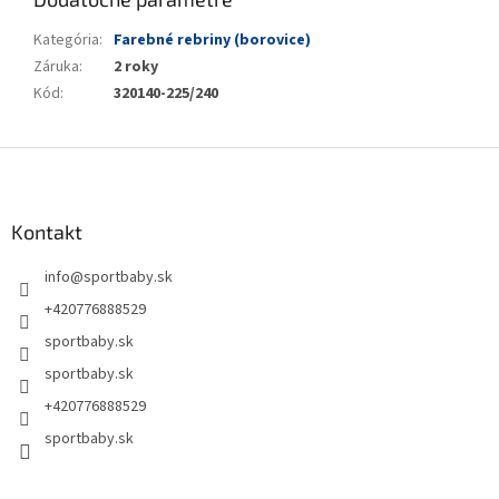
Kategória
:
Farebné rebriny (borovice)
Záruka
:
2 roky
Kód
:
320140-225/240
Z
á
p
ä
Kontakt
t
info
@
sportbaby.sk
i
e
+420776888529
sportbaby.sk
sportbaby.sk
+420776888529
sportbaby.sk