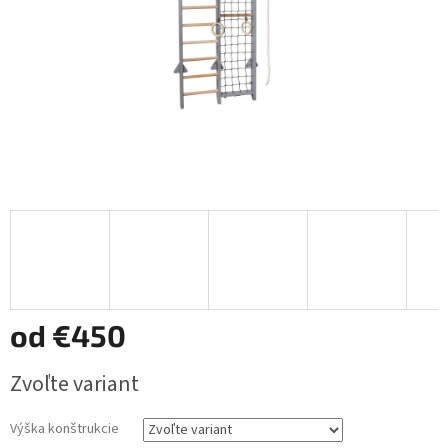
od
€450
Jednotková
Zvoľte variant
cena:
Výška konštrukcie