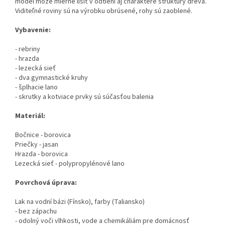
model môže mierne líšiť v odtieni aj charaktere štruktúry dreva.
Viditeľné roviny sú na výrobku obrúsené, rohy sú zaoblené.
Vybavenie:
- rebriny
- hrazda
- lezecká sieť
- dva gymnastické kruhy
- šplhacie lano
- skrutky a kotviace prvky sú súčasťou balenia
Materiál:
Bočnice - borovica
Priečky - jasan
Hrazda - borovica
Lezecká sieť - polypropylénové lano
Povrchová úprava:
Lak na vodní bázi (Fínsko), farby (Taliansko)
- bez zápachu
- odolný voči vlhkosti, vode a chemikáliám pre domácnosť