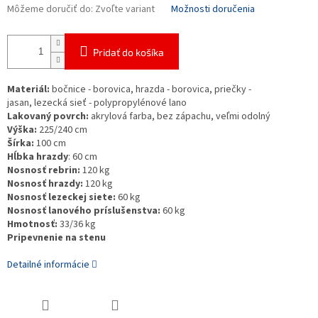
Môžeme doručiť do:
Zvoľte variant
Možnosti doručenia
Pridať do košíka
Materiál:
bočnice - borovica, hrazda - borovica, priečky -
jasan, lezecká sieť - polypropylénové lano
Lakovaný povrch:
akrylová farba, bez zápachu, veľmi odolný
Výška:
225/240 cm
Šírka:
100 cm
Hĺbka hrazdy
: 60 cm
Nosnosť rebrin:
120 kg
Nosnosť hrazdy:
120 kg
Nosnosť lezeckej siete:
60 kg
Nosnosť lanového príslušenstva:
60 kg
Hmotnosť:
33/36 kg
Pripevnenie na stenu
Detailné informácie