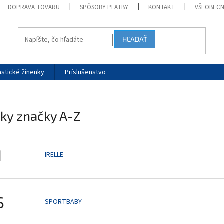
DOPRAVA TOVARU
SPÔSOBY PLATBY
KONTAKT
VŠEOBEC
HĽADAŤ
stické žínenky
Príslušenstvo
ky značky A-Z
I
IRELLE
S
SPORTBABY