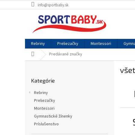
Prejsť
info@sportbaby.sk
na
obsah
Rebriny
Preliezačky
Montessori
Gymna
Domov
Predávané značky
B
všet
o
Preskočiť
č
Kategórie
kategórie
n
ý
Rebriny
p
Preliezačky
a
Montessori
n
e
Gymnastické žínenky
l
Príslušenstvo