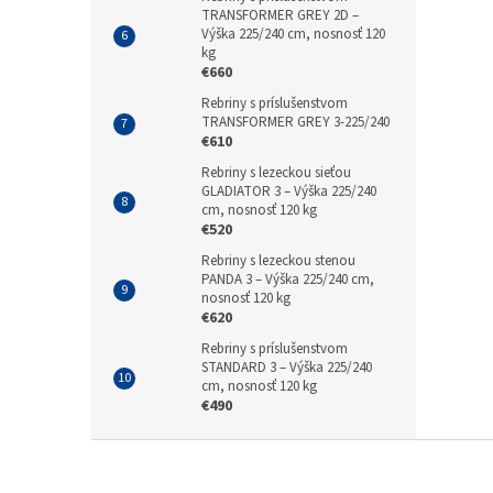
TRANSFORMER GREY 2D –
Výška 225/240 cm, nosnosť 120
kg
€660
Rebriny s príslušenstvom
TRANSFORMER GREY 3-225/240
€610
Rebriny s lezeckou sieťou
GLADIATOR 3 – Výška 225/240
cm, nosnosť 120 kg
€520
Rebriny s lezeckou stenou
PANDA 3 – Výška 225/240 cm,
nosnosť 120 kg
€620
Rebriny s príslušenstvom
STANDARD 3 – Výška 225/240
cm, nosnosť 120 kg
€490
Z
á