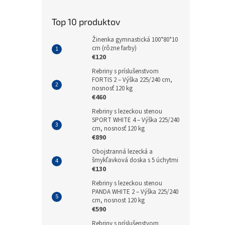
Top 10 produktov
Žinenka gymnastická 100*80*10
cm (rôzne farby)
€120
Rebriny s príslušenstvom
FORTIS 2 – Výška 225/240 cm,
nosnosť 120 kg
€460
Rebriny s lezeckou stenou
SPORT WHITE 4 – Výška 225/240
cm, nosnosť 120 kg
€890
Obojstranná lezecká a
šmykľavková doska s 5 úchytmi
€130
Rebriny s lezeckou stenou
PANDA WHITE 2 – Výška 225/240
cm, nosnost 120 kg
€590
Rebriny s príslušenstvom