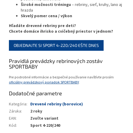
Široké možnosti tréningu
– rebriny, sieť, kruhy, lano aj
hrazda
Skvelý pomer cena / výkon
Hľadáte drevené rebriny pre deti?
Chcete domáce ihrisko a cvičebný priestor v jednom?
OBJEDNAJTE SI SPORT 4-220/240 EŠTE DNES
Pravidlá prevádzky rebrinových zostáv
SPORTBABY
Pre podrobné informácie a bezpečné používanie navštívte prosím
oficiálny prevádzkový poriadok SPORTBABY
.
Dodatočné parametre
Kategória
:
Drevené rebriny (borovice)
Záruka
:
2 roky
EAN
:
Zvoľte variant
Kód
:
Sport 4-220/240