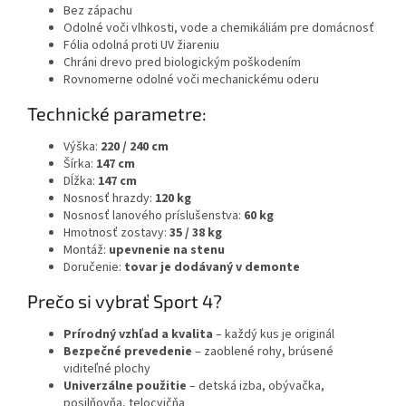
Bez zápachu
Odolné voči vlhkosti, vode a chemikáliám pre domácnosť
Fólia odolná proti UV žiareniu
Chráni drevo pred biologickým poškodením
Rovnomerne odolné voči mechanickému oderu
Technické parametre:
Výška:
220 / 240 cm
Šírka:
147 cm
Dĺžka:
147 cm
Nosnosť hrazdy:
120 kg
Nosnosť lanového príslušenstva:
60 kg
Hmotnosť zostavy:
35 / 38 kg
Montáž:
upevnenie na stenu
Doručenie:
tovar je dodávaný v demonte
Prečo si vybrať Sport 4?
Prírodný vzhľad a kvalita
– každý kus je originál
Bezpečné prevedenie
– zaoblené rohy, brúsené
viditeľné plochy
Univerzálne použitie
– detská izba, obývačka,
posilňovňa, telocvičňa