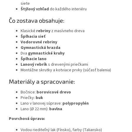
siete
Štýlový vzhľad
do každého interiéru
Čo zostava obsahuje:
Klasické
rebriny
z masívneho dreva
Šplhacia sieť
Vodorovné rebriny
Gymnastická hrazda
Dva
gymnastické kruhy
Šplhacie lano
Lanový rebrík
s drevenými priečkami
Montážne skrutky a kotviace prvky (súčasť balenia)
Materiály a spracovanie:
Bočnice:
borovicové drevo
Priečky:
buk
Lano v lanovej súprave:
polypropylén
Lano (Ø 22 mm):
bavlna
Povrchová úprava:
Vodou riediteľný lak (Fínsko), farby (Taliansko)