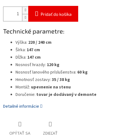
Pridať do košíka
Technické parametre:
Výška:
220 / 240 cm
Šírka:
147 cm
Dĺžka:
147 cm
Nosnosť hrazdy:
120 kg
Nosnosť lanového príslušenstva:
60 kg
Hmotnosť zostavy:
35 / 38 kg
Montáž:
upevnenie na stenu
Doručenie:
tovar je dodávaný v demonte
Detailné informácie
OPÝTAŤ SA
ZDIEĽAŤ