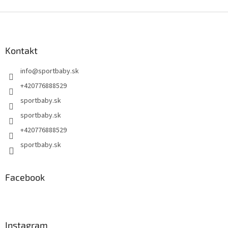
Z
á
p
ä
Kontakt
t
info
@
sportbaby.sk
i
e
+420776888529
sportbaby.sk
sportbaby.sk
+420776888529
sportbaby.sk
Facebook
Instagram