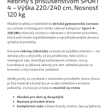
Rebriny s príslušenstvom SPORT
4 – Výška 220/240 cm, Nosnosť
120 kg
Hľadáte kvalitnú a multifunkčnú
detskú gymnastickú zostavu
na cvičenie a tréning pre všetky vekové kategórie?
Sport 4–
220/240
je klasická zostava s rebrinami v drevenom prevedení,
ktorá patrí medzi najobľúbenejšie a najvyhľadávanejšie domáce
aj klubové pomôcky.
Drevené
rebriny (ribstole)
sa hodia do každého interiéru — od
detskej izby a obývačky až po posilňovne, telocvične a
tréningové sály. Umožňujú každodenné cvičenie, rozvoj
koordinácie aj zábavné aktivity pre deti. Viditeľné plochy sú
brúsené a rohy bezpečne zaoblené.
Všetky prvky sú vyrobené z masívneho prírodného dreva. Drevo
je živý materiál a každý kus je svojím odtieňom a kresbou
jedinečný. Zostava je určená na
montáž na stenu
.
Vhodné pre deti aj dospelých
Masívne prírodné drevo
Kompletná sada
vrátane hrazdy, kruhov, lana aj šplhacej